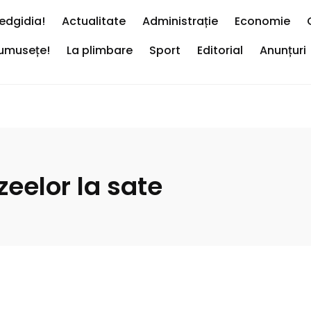
edgidia!
Actualitate
Administrație
Economie
rumusețe!
La plimbare
Sport
Editorial
Anunțuri
eelor la sate