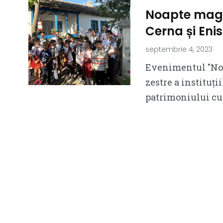
Noapte magi
Cerna și Eni
septembrie 4, 2023
Evenimentul ″Noap
zestre a instituț
patrimoniului cu