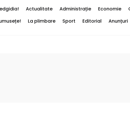
edgidia!
Actualitate
Administrație
Economie
rumusețe!
La plimbare
Sport
Editorial
Anunțuri