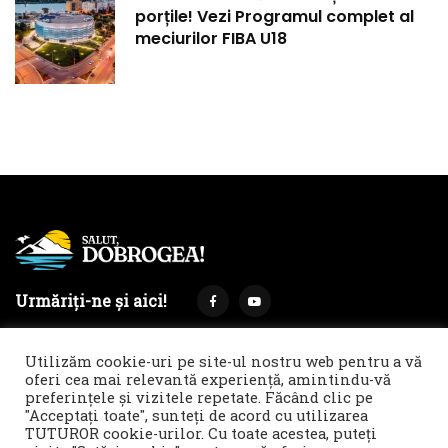
porțile! Vezi Programul complet al
meciurilor FIBA U18
Urmăriți-ne și aici!
Utilizăm cookie-uri pe site-ul nostru web pentru a vă
oferi cea mai relevantă experiență, amintindu-vă
preferințele și vizitele repetate. Făcând clic pe
Termeni și condiții
Politica de cookies & GDPR
"Acceptați toate", sunteți de acord cu utilizarea
TUTUROR cookie-urilor. Cu toate acestea, puteți
Noi îți facem reclamă!