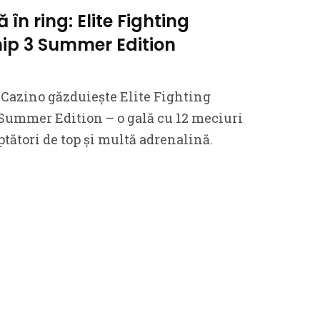
în ring: Elite Fighting
p 3 Summer Edition
ta Cazino găzduiește Elite Fighting
ummer Edition – o gală cu 12 meciuri
ptători de top și multă adrenalină.