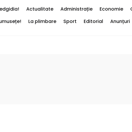
edgidia!
Actualitate
Administrație
Economie
rumusețe!
La plimbare
Sport
Editorial
Anunțuri