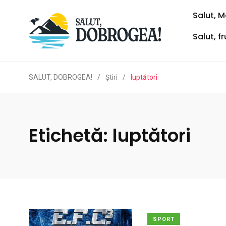
Salut, M
Salut, f
SALUT, DOBROGEA!
/
Ştiri
/
luptători
Etichetă:
luptători
SPORT