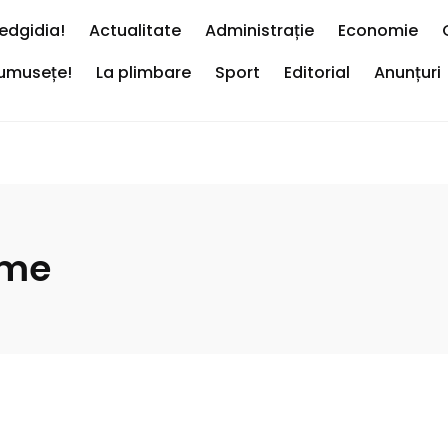
edgidia!
Actualitate
Administrație
Economie
rumusețe!
La plimbare
Sport
Editorial
Anunțuri
rme