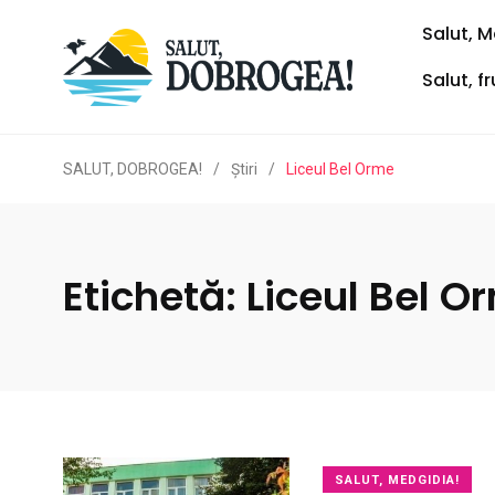
Salut, M
Salut, f
SALUT, DOBROGEA!
/
Ştiri
/
Liceul Bel Orme
Etichetă:
Liceul Bel O
SALUT, MEDGIDIA!