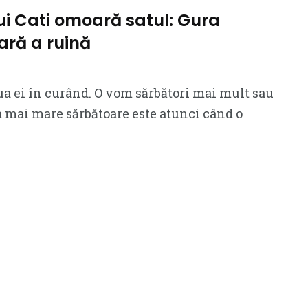
i Cati omoară satul: Gura
ară a ruină
iua ei în curând. O vom sărbători mai mult sau
a mai mare sărbătoare este atunci când o