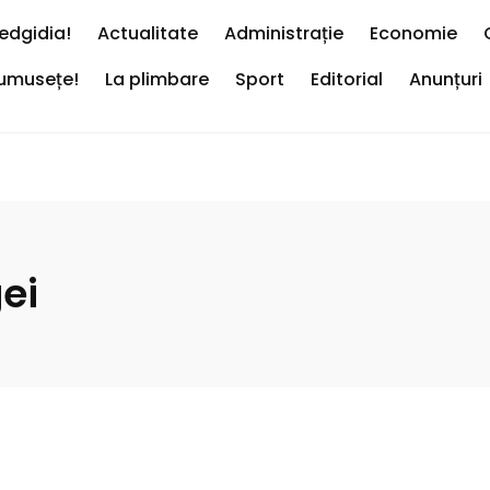
edgidia!
Actualitate
Administrație
Economie
rumusețe!
La plimbare
Sport
Editorial
Anunțuri
ei