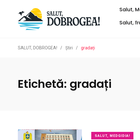
Salut, M
Salut, f
SALUT, DOBROGEA!
/
Ştiri
/
gradați
Etichetă:
gradați
SALUT, MEDGIDIA!