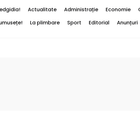
edgidia!
Actualitate
Administrație
Economie
rumusețe!
La plimbare
Sport
Editorial
Anunțuri