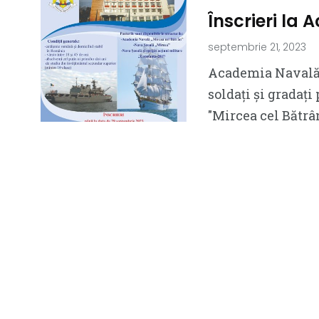
Înscrieri la
septembrie 21, 2023
Academia Navală ″
soldați și gradaț
″Mircea cel Bătrâ