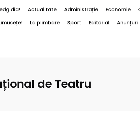
edgidia!
Actualitate
Administrație
Economie
rumusețe!
La plimbare
Sport
Editorial
Anunțuri
ațional de Teatru