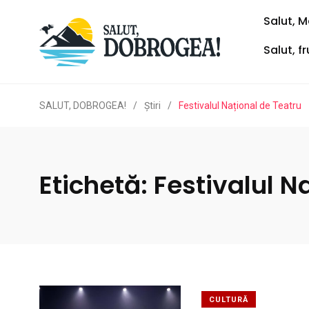
Salut, M
Salut, f
SALUT, DOBROGEA!
/
Ştiri
/
Festivalul Național de Teatru
Etichetă:
Festivalul N
CULTURĂ