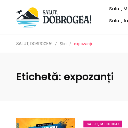
Salut, M
Salut, f
SALUT, DOBROGEA!
/
Ştiri
/
expozanți
Etichetă:
expozanți
SALUT, MEDGIDIA!