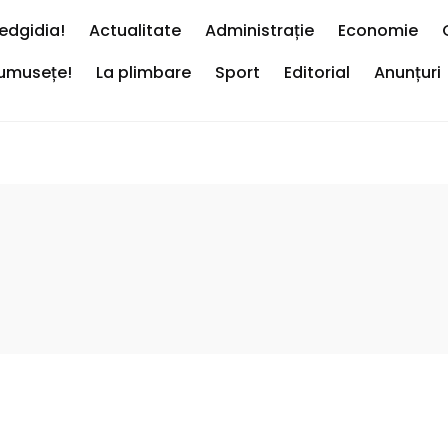
edgidia!
Actualitate
Administrație
Economie
rumusețe!
La plimbare
Sport
Editorial
Anunțuri