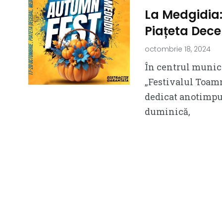
La Medgidia:
Piațeta Dece
octombrie 18, 2024
În centrul munici
„Festivalul Toamn
dedicat anotimpul
duminică,