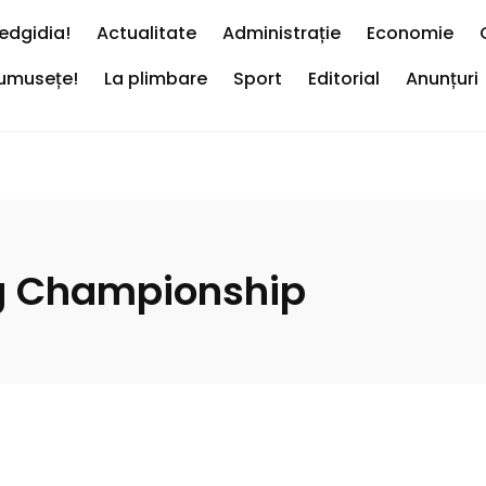
edgidia!
Actualitate
Administrație
Economie
rumusețe!
La plimbare
Sport
Editorial
Anunțuri
ing Championship