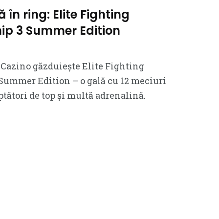
în ring: Elite Fighting
p 3 Summer Edition
ta Cazino găzduiește Elite Fighting
ummer Edition – o gală cu 12 meciuri
ptători de top și multă adrenalină.