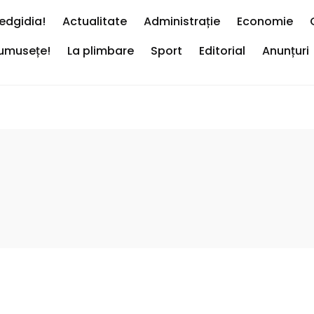
edgidia!
Actualitate
Administrație
Economie
rumusețe!
La plimbare
Sport
Editorial
Anunțuri