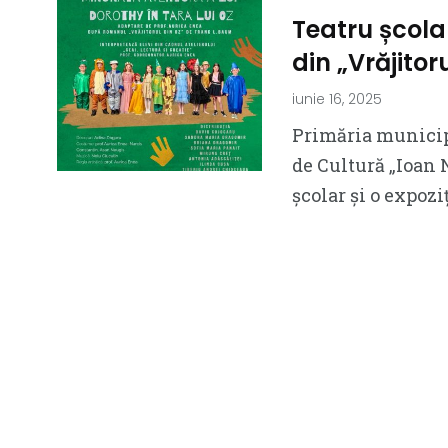
Teatru școlar
din „Vrăjitor
iunie 16, 2025
Primăria municip
de Cultură „Ioan 
școlar și o expozi