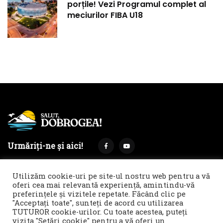
porțile! Vezi Programul complet al
meciurilor FIBA U18
Urmăriți-ne și aici!
Utilizăm cookie-uri pe site-ul nostru web pentru a vă
oferi cea mai relevantă experiență, amintindu-vă
preferințele și vizitele repetate. Făcând clic pe
Termeni și condiții
Politica de cookies & GDPR
"Acceptați toate", sunteți de acord cu utilizarea
TUTUROR cookie-urilor. Cu toate acestea, puteți
Noi îți facem reclamă!
vizita "Setări cookie" pentru a vă oferi un