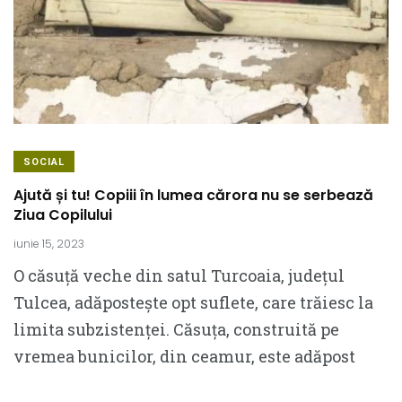
SOCIAL
Ajută și tu! Copiii în lumea cărora nu se serbează
Ziua Copilului
iunie 15, 2023
O căsuță veche din satul Turcoaia, județul
Tulcea, adăpostește opt suflete, care trăiesc la
limita subzistenței. Căsuța, construită pe
vremea bunicilor, din ceamur, este adăpost