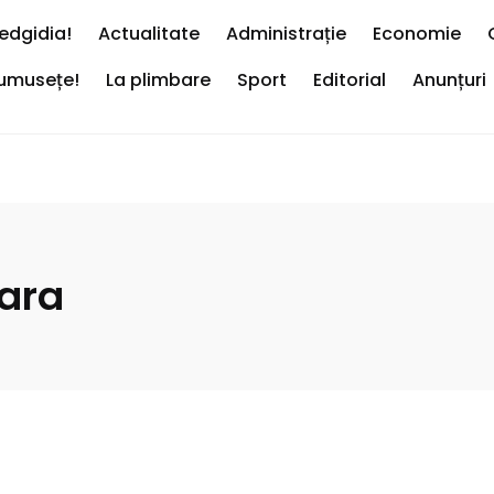
edgidia!
Actualitate
Administrație
Economie
rumusețe!
La plimbare
Sport
Editorial
Anunțuri
ara