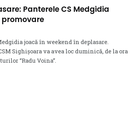
asare: Panterele CS Medgidia
u promovare
Medgidia joacă în weekend în deplasare.
SM Sighișoara va avea loc duminică, de la ora
rturilor “Radu Voina”.