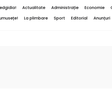
edgidia!
Actualitate
Administrație
Economie
rumusețe!
La plimbare
Sport
Editorial
Anunțuri