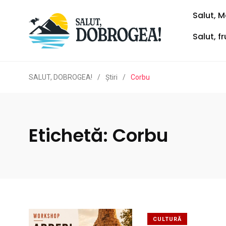
Salut, M
Salut, f
SALUT, DOBROGEA!
/
Ştiri
/
Corbu
Etichetă:
Corbu
CULTURĂ