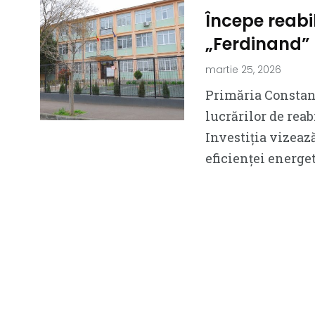
Începe reabil
„Ferdinand”
martie 25, 2026
Primăria Constan
lucrărilor de reab
Investiția vizeaz
eficienței energet