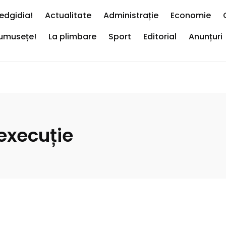
edgidia!
Actualitate
Administrație
Economie
rumusețe!
La plimbare
Sport
Editorial
Anunțuri
execuție