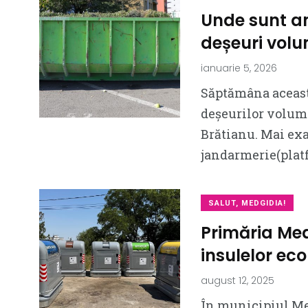
Unde sunt a
deșeuri vol
ianuarie 5, 2026
Săptămâna aceasta
deșeurilor volumi
Brătianu. Mai exa
jandarmerie(platf
SALUT, MEDGIDIA!
Primăria Med
insulelor eco
august 12, 2025
În municipiul Me