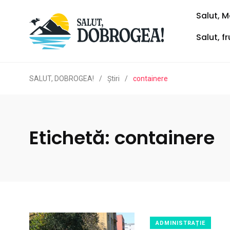
Salut, M
Salut, f
SALUT, DOBROGEA!
/
Ştiri
/
containere
Etichetă:
containere
ADMINISTRAȚIE