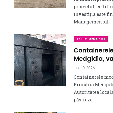
proiectul cu titlu
Investiția este f
Managementul
SALUT, MEDGIDIA!
Containerele
Medgidia, v
iulie 10, 2025
Containerele mode
Primăria Medgidia
Autoritatea locală
păstreze