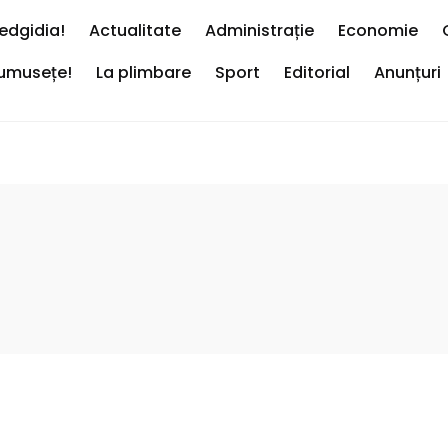
edgidia!
Actualitate
Administrație
Economie
rumusețe!
La plimbare
Sport
Editorial
Anunțuri