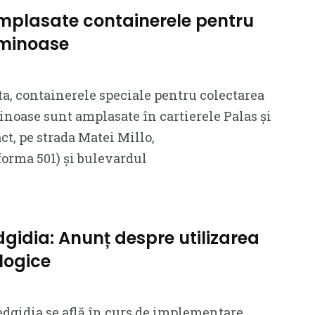
mplasate containerele pentru
uminoase
, containerele speciale pentru colectarea
noase sunt amplasate în cartierele Palas și
ct, pe strada Matei Millo,
orma 501) și bulevardul
gidia: Anunț despre utilizarea
logice
dgidia se află în curs de implementare