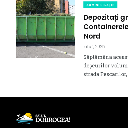
ADMINISTRAȚIE
Depozitați g
Containerele
Nord
iulie 1, 2025
Săptămâna aceasta
deșeurilor volumi
strada Pescarilor,