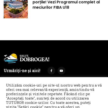
porțile! Vezi Programul complet al
meciurilor FIBA U18
Urmăriți-ne și aici!
Utilizăm cookie-uri pe site-ul nostru web pentru a vă
oferi cea mai relevantă experiență, amintindu-vă
preferințele și vizitele repetate. Făcând clic pe
Termeni și condiții
Politica de cookies & GDPR
"Acceptați toate", sunteți de acord cu utilizarea
TUTUROR cookie-urilor. Cu toate acestea, puteți
Noi îți facem reclamă!
vizita "Setări cookie" pentru a vă oferi un