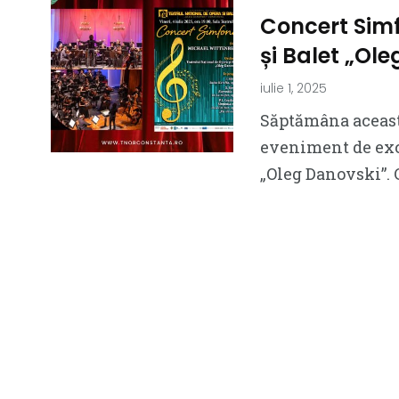
Concert Simf
și Balet „Ol
iulie 1, 2025
Săptămâna aceasta
eveniment de exce
„Oleg Danovski”. 