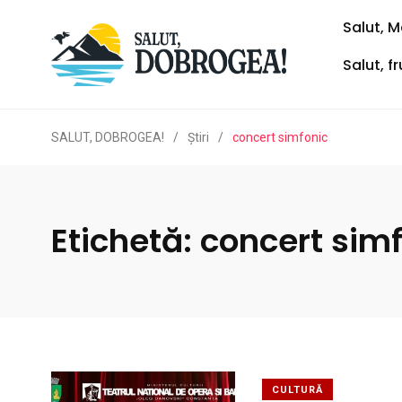
Salut, M
Salut, f
SALUT, DOBROGEA!
/
Ştiri
/
concert simfonic
Etichetă:
concert sim
CULTURĂ