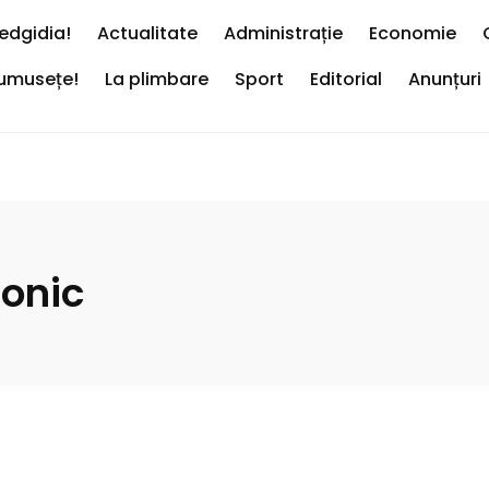
edgidia!
Actualitate
Administrație
Economie
rumusețe!
La plimbare
Sport
Editorial
Anunțuri
fonic