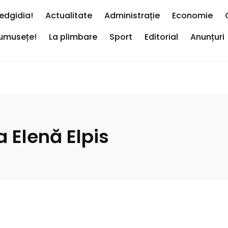
edgidia!
Actualitate
Administrație
Economie
rumusețe!
La plimbare
Sport
Editorial
Anunțuri
 Elenă Elpis