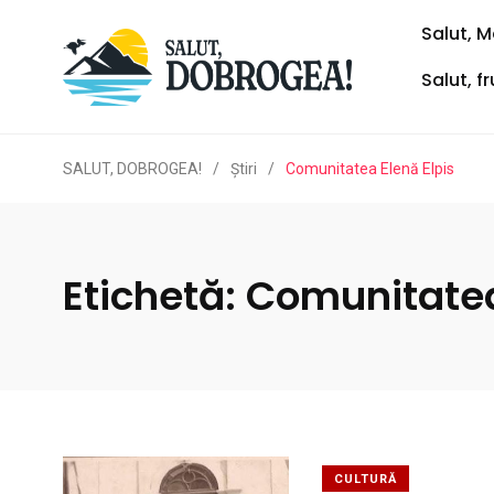
Salut, M
Salut, f
SALUT, DOBROGEA!
/
Ştiri
/
Comunitatea Elenă Elpis
Etichetă:
Comunitatea
CULTURĂ