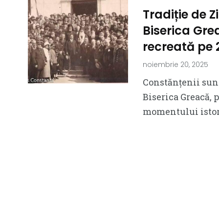
Tradiție de Z
Biserica Grea
recreată pe 
noiembrie 20, 2025
Constănțenii sunt 
Biserica Greacă, p
momentului istori