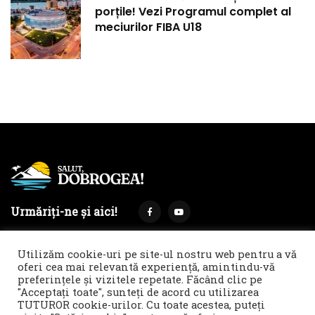
porțile! Vezi Programul complet al
meciurilor FIBA U18
Urmăriți-ne și aici!
Utilizăm cookie-uri pe site-ul nostru web pentru a vă
oferi cea mai relevantă experiență, amintindu-vă
preferințele și vizitele repetate. Făcând clic pe
Termeni și condiții
Politica de cookies & GDPR
"Acceptați toate", sunteți de acord cu utilizarea
TUTUROR cookie-urilor. Cu toate acestea, puteți
Noi îți facem reclamă!