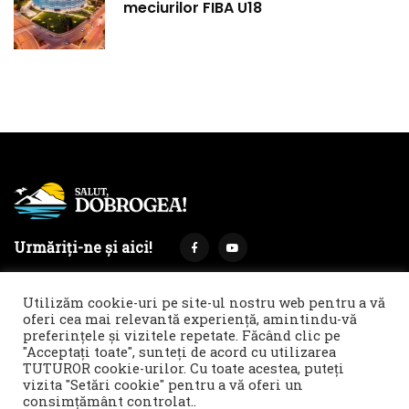
meciurilor FIBA U18
Urmăriți-ne și aici!
Utilizăm cookie-uri pe site-ul nostru web pentru a vă
oferi cea mai relevantă experiență, amintindu-vă
preferințele și vizitele repetate. Făcând clic pe
Termeni și condiții
Politica de cookies & GDPR
"Acceptați toate", sunteți de acord cu utilizarea
TUTUROR cookie-urilor. Cu toate acestea, puteți
Noi îți facem reclamă!
vizita "Setări cookie" pentru a vă oferi un
© 2021 Salut, Dobrogea! - Ziar de informare și atitudine || E-
consimțământ controlat..