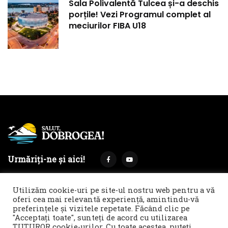
Sala Polivalentă Tulcea și-a deschis
porțile! Vezi Programul complet al
meciurilor FIBA U18
Urmăriți-ne și aici!
Utilizăm cookie-uri pe site-ul nostru web pentru a vă
oferi cea mai relevantă experiență, amintindu-vă
preferințele și vizitele repetate. Făcând clic pe
Termeni și condiții
Politica de cookies & GDPR
"Acceptați toate", sunteți de acord cu utilizarea
TUTUROR cookie-urilor. Cu toate acestea, puteți
Noi îți facem reclamă!