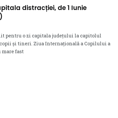
itala distracției, de 1 Iunie
)
t pentru o zi capitala județului la capitolul
copii și tineri. Ziua Internațională a Copilului a
u mare fast