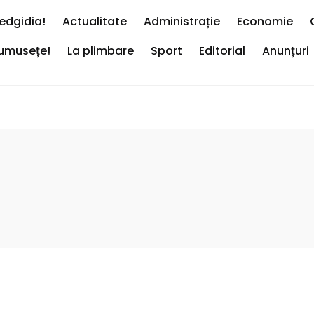
edgidia!
Actualitate
Administrație
Economie
rumusețe!
La plimbare
Sport
Editorial
Anunțuri