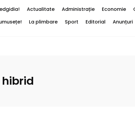
edgidia!
Actualitate
Administrație
Economie
rumusețe!
La plimbare
Sport
Editorial
Anunțuri
hibrid