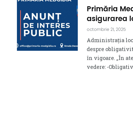
Primăria Me
asigurarea l
octombrie 21, 2025
Administrația loc
despre obligativit
în vigoare. „În at
vedere: -Obligativ