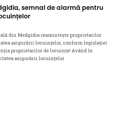
dgidia, semnal de alarmă pentru
ocuințelor
ală din Medgidia reamintește proprietarilor
atea asigurării locuințelor, conform legislației
enția proprietarilor de locuințe! Având în
itatea asigurării locuințelor