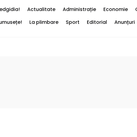
edgidia!
Actualitate
Administrație
Economie
rumusețe!
La plimbare
Sport
Editorial
Anunțuri