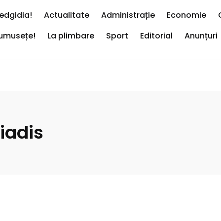
edgidia!
Actualitate
Administrație
Economie
rumusețe!
La plimbare
Sport
Editorial
Anunțuri
iadis