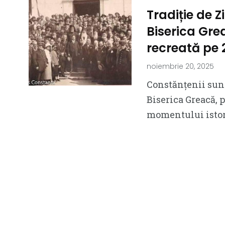
Tradiție de Z
Biserica Grea
recreată pe 
noiembrie 20, 2025
Constănțenii sunt 
Biserica Greacă, p
momentului istori