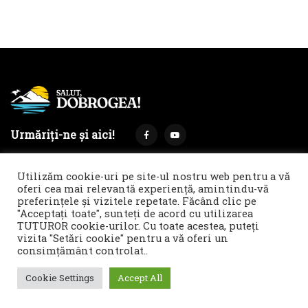
Urmăriți-ne și aici!
Utilizăm cookie-uri pe site-ul nostru web pentru a vă
oferi cea mai relevantă experiență, amintindu-vă
preferințele și vizitele repetate. Făcând clic pe
Termeni și condiții
Politica de cookies & GDPR
"Acceptați toate", sunteți de acord cu utilizarea
TUTUROR cookie-urilor. Cu toate acestea, puteți
Noi îți facem reclamă!
vizita "Setări cookie" pentru a vă oferi un
© 2021 Salut, Dobrogea! - Ziar de informare și atitudine || E-
consimțământ controlat..
mail: redactie@salutdobrogea.ro
Cookie Settings
Accept All