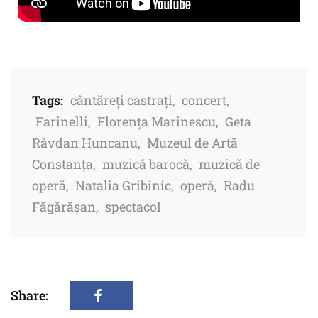
Tags:
cântăreți castrați
,
concert
,
Farinelli
,
Florența Marinescu
,
Geta
Răvdan Huncanu
,
Muzeul de Artă
Constanța
,
muzică barocă
,
muzică de
operă
,
Natalia Gribinic
,
operă
,
Radu
Făgărășan
,
spectacol
Share: