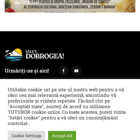
de Crăciun
Urmăriți-ne și aici!
Utilizăm cookie-uri pe site-ul nostru web pentru a vă
oferi cea mai relevantă experiență, amintindu-vă
preferințele și vizitele repetate. Făcând clic pe
Termeni și condiții
Politica de cookies & GDPR
"Acceptați toate", sunteți de acord cu utilizarea
TUTUROR cookie-urilor. Cu toate acestea, puteți vizita
Noi îți facem reclamă!
"Setări cookie" pentru a vă oferi un consimțământ
© 2021 Salut, Dobrogea! - Ziar de informare și atitudine || E-mail:
controlat..
redactie@salutdobrogea.ro
Cookie Settings
Accept All