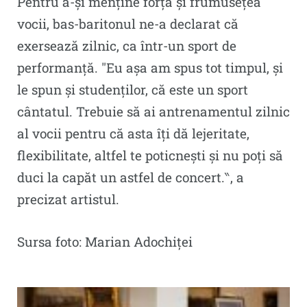
Pentru a-și menține forța și frumusețea
vocii, bas-baritonul ne-a declarat că
exersează zilnic, ca într-un sport de
performanță. ″Eu așa am spus tot timpul, și
le spun și studenților, că este un sport
cântatul. Trebuie să ai antrenamentul zilnic
al vocii pentru că asta îți dă lejeritate,
flexibilitate, altfel te poticnești și nu poți să
duci la capăt un astfel de concert.‶, a
precizat artistul.
Sursa foto: Marian Adochiței