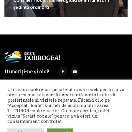
Consilierii locali din Medgidia se întrunesc în
ședință ordinară
Urmăriți-ne și aici!
Utilizăm cookie-uri pe site-ul nostru web pentru a vă
oferi cea mai relevantă experiență, amintindu-vă
preferințele și vizitele repetate. Făcând clic pe
Termeni și condiții
Politica de cookies & GDPR
"Acceptați toate", sunteți de acord cu utilizarea
TUTUROR cookie-urilor. Cu toate acestea, puteți
Noi îți facem reclamă!
vizita "Setări cookie" pentru a vă oferi un
© 2021 Salut, Dobrogea! - Ziar de informare și atitudine || E-
consimțământ controlat..
mail: redactie@salutdobrogea.ro