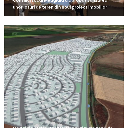
Consiliul Local Medgidia a aprobat vânzarea
unor loturi de teren din noul proiect imobiliar