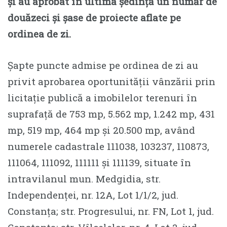
și au aprobat în ultima ședință un număr de
douăzeci și șase de proiecte aflate pe
ordinea de zi.
Șapte puncte admise pe ordinea de zi au
privit aprobarea oportunității vânzării prin
licitație publică a imobilelor terenuri în
suprafață de 753 mp, 5.562 mp, 1.242 mp, 431
mp, 519 mp, 464 mp și 20.500 mp, având
numerele cadastrale 111038, 103237, 110873,
111064, 111092, 111111 și 111139, situate în
intravilanul mun. Medgidia, str.
Independenței, nr. 12A, Lot 1/1/2, jud.
Constanța; str. Progresului, nr. FN, Lot 1, jud.