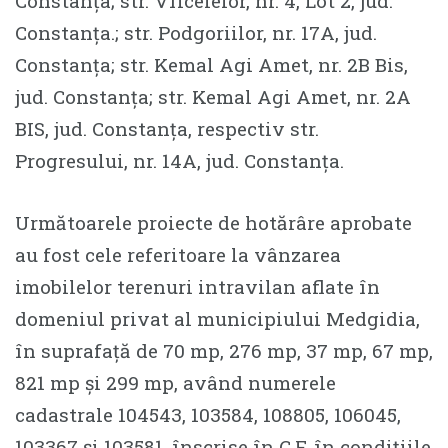
Constanța; str. Vîlcelelor, nr. 4, Lot 2, jud.
Constanța.; str. Podgoriilor, nr. 17A, jud.
Constanța; str. Kemal Agi Amet, nr. 2B Bis,
jud. Constanța; str. Kemal Agi Amet, nr. 2A
BIS, jud. Constanța, respectiv str.
Progresului, nr. 14A, jud. Constanța.
Următoarele proiecte de hotărâre aprobate
au fost cele referitoare la vânzarea
imobilelor terenuri intravilan aflate în
domeniul privat al municipiului Medgidia,
în suprafață de 70 mp, 276 mp, 37 mp, 67 mp,
821 mp și 299 mp, având numerele
cadastrale 104543, 103584, 108805, 106045,
103367 și 103581, înscrise în C.F. în condițiile