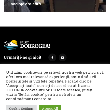
ședință ordinară
Urmăriți-ne și aici!
Utilizăm cookie-uri pe site-ul nostru web pentru a vă
oferi cea mai relevantă experiență, amintindu-vă
preferințele și vizitele repetate. Făcând clic pe
Termeni și condiții
Politica de cookies & GDPR
"Acceptați toate", sunteți de acord cu utilizarea
TUTUROR cookie-urilor. Cu toate acestea, puteți
Noi îți facem reclamă!
vizita "Setări cookie" pentru a vă oferi un
© 2021 Salut, Dobrogea! - Ziar de informare și atitudine || E-
consimțământ controlat..
mail: redactie@salutdobrogea.ro
Cookie Settings
Accept All