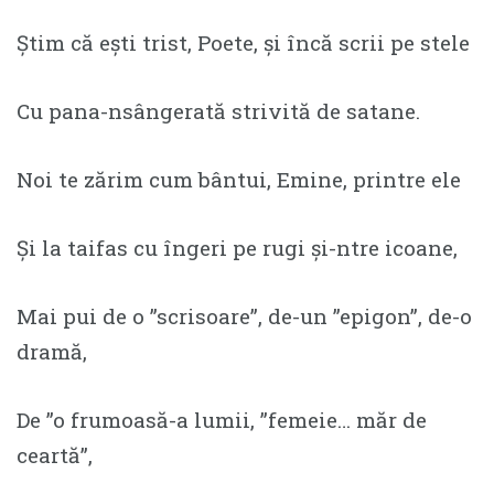
Ştim că eşti trist, Poete, şi încă scrii pe stele
Cu pana-nsângerată strivită de satane.
Noi te zărim cum bântui, Emine, printre ele
Şi la taifas cu îngeri pe rugi şi-ntre icoane,
Mai pui de o ”scrisoare”, de-un ”epigon”, de-o
dramă,
De ”o frumoasă-a lumii, ”femeie… măr de
ceartă”,