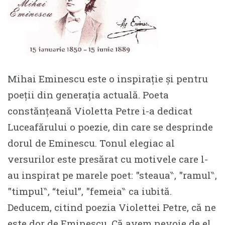
Mihai Eminescu este o inspirație și pentru
poeții din generația actuală. Poeta
constănțeană Violetta Petre i-a dedicat
Luceafărului o poezie, din care se desprinde
dorul de Eminescu. Tonul elegiac al
versurilor este presărat cu motivele care l-
au inspirat pe marele poet: ″steaua‶, ″ramul‶,
″timpul‶, “teiul”, ″femeia‶ ca iubită.
Deducem, citind poezia Violettei Petre, că ne
este dor de Eminescu. Că avem nevoie de el