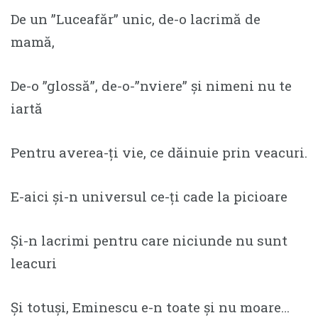
De un ”Luceafăr” unic, de-o lacrimă de
mamă,
De-o ”glossă”, de-o-”nviere” şi nimeni nu te
iartă
Pentru averea-ţi vie, ce dăinuie prin veacuri.
E-aici şi-n universul ce-ţi cade la picioare
Și-n lacrimi pentru care niciunde nu sunt
leacuri
Și totuși, Eminescu e-n toate și nu moare…